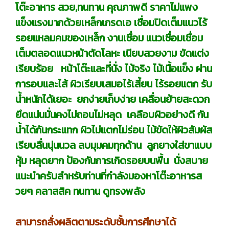
โต๊ะอาหาร สวย,ทนทาน คุณภาพดี ราคาไม่แพง
แข็งแรงมากด้วยเหล็กเกรดเอ เชื่อมปิดเต็มแนวไร้
รอยแหลมคมของเหล็ก งานเชื่อม แนวเชื่อมเชื่อม
เต็มตลอดแนวหน้าตัดโลหะ เนียบสวยงาม ขัดแต่ง
เรียบร้อย หน้าโต๊ะและที่นั่ง ไม้จริง ไม้เนื้อแข็ง ผ่าน
การอบและไส้ ผิวเรียบเสมอไร้เสี้ยน ไร้รอยแตก รับ
น้ำหนักได้เยอะ ยกง่ายเก็บง่าย เคลื่อนย้ายสะดวก
ยึดแน่นมั่นคงไม่ถอนไม่หลุด เคลือบผิวอย่างดี กัน
น้ำได้กันกระแทก ผิวไม่แตกไม่ร่อน ไม้ขัดให้ผิวสัมผัส
เรียบลื่นนุ่นนวล ลบมุมคมทุกด้าน ลูกยางใส่ขาแบบ
หุ้ม หลุดยาก ป้องกันการเกิดรอยบนพื้น นั่งสบาย
แนะนำครับสำหรับท่านที่กำลังมองหาโต๊ะอาหารส
วยๆ คลาสสิค ทนทาน ดูทรงพลัง
สามารถสั่งผลิตตามระดับชั้นการศึกษาได้