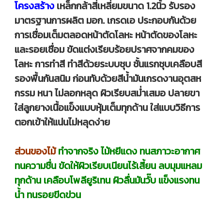
โครงสร้าง
เหล็กกล้าสี่เหลี่ยมขนาด 1.2นิ้ว รับรอง
มาตรฐานการผลิต มอก. เกรดเอ ประกอบกันด้วย
การเชื่อมเต็มตลอดหน้าตัดโลหะ หน้าตัดของโลหะ
และรอยเชื่อม ขัดแต่งเรียบร้อยปราศจากคมของ
โลหะ การทำสี ทำสีด้วยระบบชุบ ชั้นแรกชุบเคลือบสี
รองพื้นกันสนิม ก่อนทับด้วยสีน้ำมันเกรดงานอุตสห
กรรม หนา ไม่ลอกหลุด ผิวเรียบสม่ำเสมอ ปลายขา
ใส่ลูกยางเนื้อแข็งแบบหุ้มเต็มทุกด้าน ใส่แบบวิธีการ
ตอกเข้าให้แน่นไม่หลุดง่าย
ส่วนของไม้
ทำจากจริง ไม้หยีแดง ทนสภาวะอากาศ
ทนความชื่น ขัดให้ผิวเรียบเนียนไร้เสี้ยน ลบมุมแหลม
ทุกด้าน เคลือบโพลียูริเทน ผิวลื่นมันวั๊บ แข็งแรงทน
น้ำ ทนรอยขีดข่วน