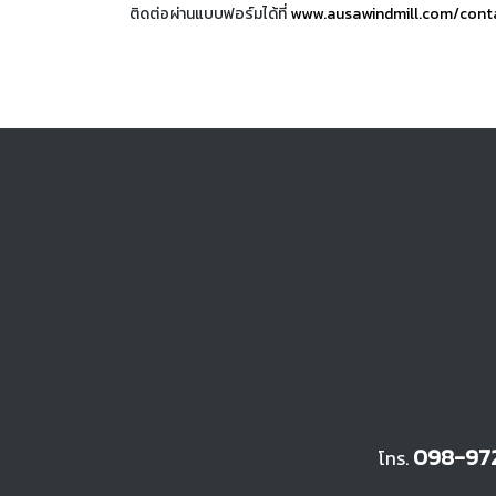
ติดต่อผ่านแบบฟอร์มได้ที่
www.ausawindmill.com/cont
098-972
โทร.