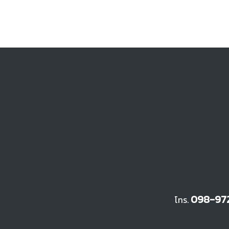
098-972
โทร.